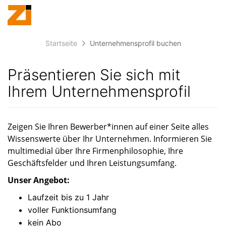
Accessibility
Anzeige
zur
Benut
Modus
aktivieren
Me
schalten
Suche
zur
Startseite
Unternehmensprofil buchen
öff
von
Navigation
zum
mobilem
Präsentieren Sie sich mit
Inhalt
Endgerät
Ihrem Unternehmensprofil
aus
Zeigen Sie Ihren Bewerber*innen auf einer Seite alles
Wissenswerte über Ihr Unternehmen. Informieren Sie
multimedial über Ihre Firmenphilosophie, Ihre
Geschäftsfelder und Ihren Leistungsumfang.
Unser Angebot:
Laufzeit bis zu 1 Jahr
voller Funktionsumfang
kein Abo