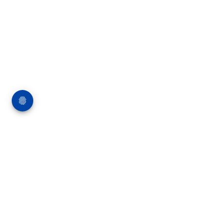
Über die Bauverlag BV GmbH
18 Zeitschriften, zahlreiche Sonderpublikationen
und Online-Angebote werden von rund 135
Mitarbeitern am Hauptsitz in Gütersloh sowie in
unseren Geschäftsstellen in Berlin und München