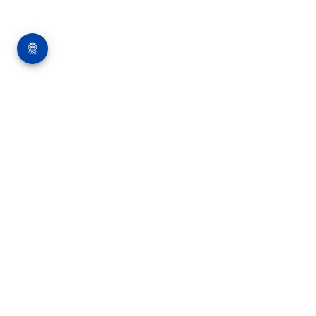
Über die Bauverlag BV GmbH
18 Zeitschriften, zahlreiche Sonderpublikationen
und Online-Angebote werden von rund 135
Mitarbeitern am Hauptsitz in Gütersloh sowie in
unseren Geschäftsstellen in Berlin und München
produziert. Damit sind wir der größte Anbieter
von Fachinformationen der Baubranche im
deutschsprachigen Raum.