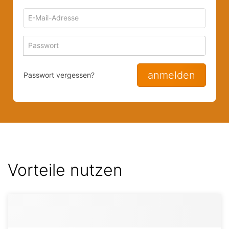
E-
Mail-
Adresse
Passwort
Passwort 
zum
zum
Anmelden
Anmelden
anmelden
Passwort vergessen?
Vorteile nutzen