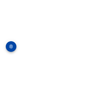
Über die Bauverlag BV GmbH
18 Zeitschriften, zahlreiche Sonderpublikationen
und Online-Angebote werden von rund 135
Mitarbeitern am Hauptsitz in Gütersloh sowie in
unseren Geschäftsstellen in Berlin und München