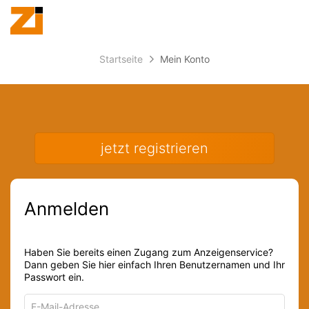
Accessibility
Anzeige
zur
Benut
Modus
aktivieren
Me
schalten
Suche
zur
Startseite
Mein Konto
öff
von
Navigation
zum
mobilem
Inhalt
Endgerät
aus
jetzt registrieren
Anmelden
Haben Sie bereits einen Zugang zum Anzeigenservice?
Dann geben Sie hier einfach Ihren Benutzernamen und Ihr
Passwort ein.
E-