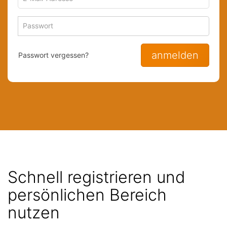
Mail-
Adresse
Passwort
Passwort
zum
zum
Anmelden
Anmelden
anmelden
Passwort vergessen?
Schnell registrieren und
persönlichen Bereich
nutzen