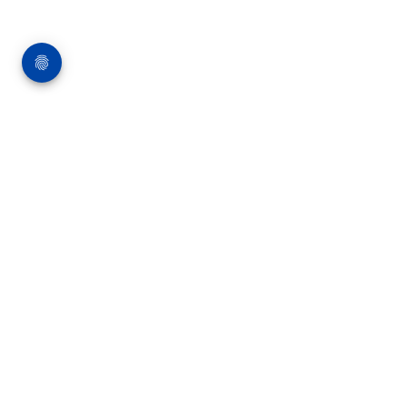
Über die Bauverlag BV GmbH
18 Zeitschriften, zahlreiche Sonderpublikationen
und Online-Angebote werden von rund 135
Mitarbeitern am Hauptsitz in Gütersloh sowie in
unseren Geschäftsstellen in Berlin und München
produziert. Damit sind wir der größte Anbieter
von Fachinformationen der Baubranche im
deutschsprachigen Raum.