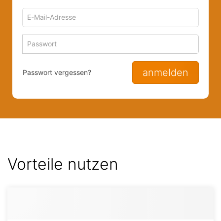
E-
Mail-
Adresse
Passwort
Passwort 
zum
zum
Anmelden
Anmelden
anmelden
Passwort vergessen?
Vorteile nutzen