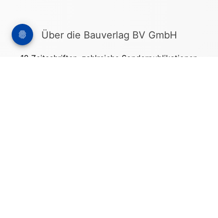
Über die Bauverlag BV GmbH
18 Zeitschriften, zahlreiche Sonderpublikationen
und Online-Angebote werden von rund 135
Mitarbeitern am Hauptsitz in Gütersloh sowie in
unseren Geschäftsstellen in Berlin und München
produziert. Damit sind wir der größte Anbieter
von Fachinformationen der Baubranche im
deutschsprachigen Raum.
Kontakt
Bauverlag BV GmbH
Friedrich-Ebert-Straße 62
33330 Gütersloh