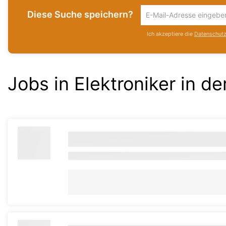
Diese Suche speichern?
Um
die
Ich akzeptiere die
Datenschutzr
aktuelle
Suche
zu
speichern
Jobs in Elektroniker in 
gib
deine
Emailadresse
ein